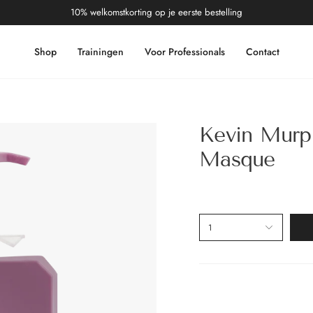
10% welkomstkorting op je eerste bestelling
Shop
Trainingen
Voor Professionals
Contact
Kevin Murp
Masque
1