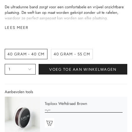
De ultradunne band zorgt voor een comfortabele en vrijwel onzichtbare
plaatsing. De weft kan op maat worden geknipt zonder uit te rafelen,
waardoor ze perfect aangepast kan worden aan elke plaatsing.
LEES MEER
Specificaties
• 100% Virgin Remy Hair
• Double drawn
• Ultra dunne, flexibele band
• Geen korte haren bovenaan de band
40 GRAM - 40 CM
40 GRAM - 55 CM
• Kan op maat geknipt worden zonder uitrafelen
• Baanbreedte: 65 cm
• Verpakt per 40 gram
1
VOEG TOE AAN WINKELWAGEN
• Beschikbaar in 40 cm en 55 cm
Aanbevolen tools
Toploxx Weftdraad Brown
--,--