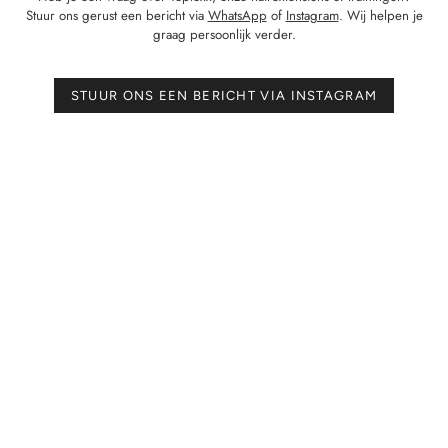
Stuur ons gerust een bericht via
WhatsApp
of
Instagram
. Wij helpen je
graag persoonlijk verder.
STUUR ONS EEN BERICHT VIA INSTAGRAM
Schrijf je in en ontvang 10% korting op je
eerste bestelling
JOIN